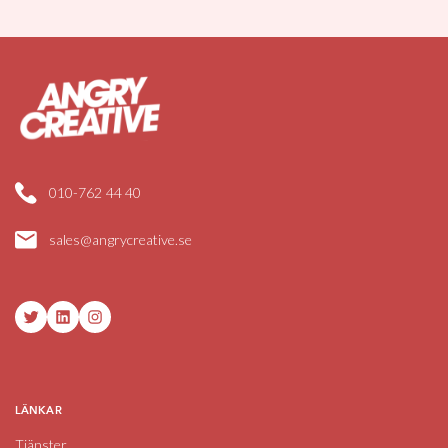
010-762 44 40
sales@angrycreative.se
Twitter
LinkedIn
Instagram
LÄNKAR
Tjänster