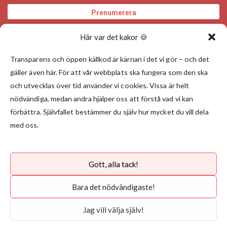
Här var det kakor 🍪
Transparens och öppen källkod är kärnan i det vi gör – och det
gäller även här. För att vår webbplats ska fungera som den ska
och utvecklas över tid använder vi cookies. Vissa är helt
nödvändiga, medan andra hjälper oss att förstå vad vi kan
förbättra. Självfallet bestämmer du själv hur mycket du vill dela
med oss.
Gott, alla tack!
Välj land
Bara det nödvändigaste!
Integritetspolicy
Jag vill välja själv!
©
Upphovsrätt 2026 Angry Creative Alla rättigheter reserverade