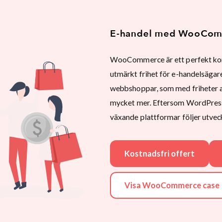
E-handel med WooCo
WooCommerce är ett perfekt kom
utmärkt frihet för e-handelsägare
webbshoppar, som med friheter at
mycket mer. Eftersom WordPres
växande plattformar följer utvec
Kostnadsfri offert
Visa WooCommerce case