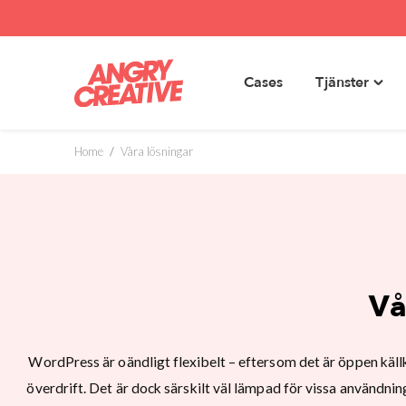
Cases
Tjänster
Toggl
Hoppa
"Tjäns
till
menu
innehåll
Home
/
Våra lösningar
Vå
WordPress är oändligt flexibelt – eftersom det är öppen käll
överdrift. Det är dock särskilt väl lämpad för vissa användn