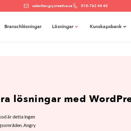
sales@angrycreative.se
010-762 44 40
Branschlösningar
Lösningar
Kunskapsbank
e
Toggle
Togg
ter"
"Lösningar"
"Kun
menu
men
ra lösningar med WordPr
kod är detta ingen
ingsområden. Angry