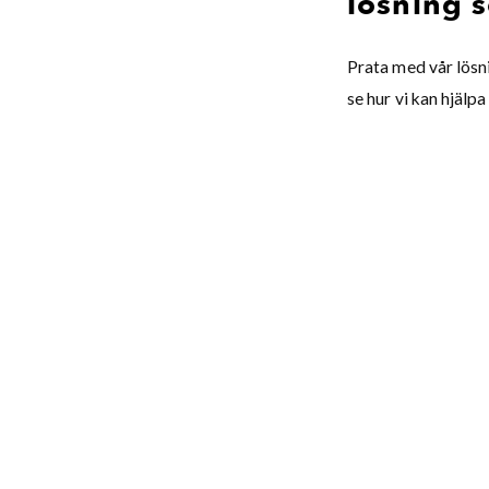
lösning 
Prata med vår lösn
se hur vi kan hjälpa 