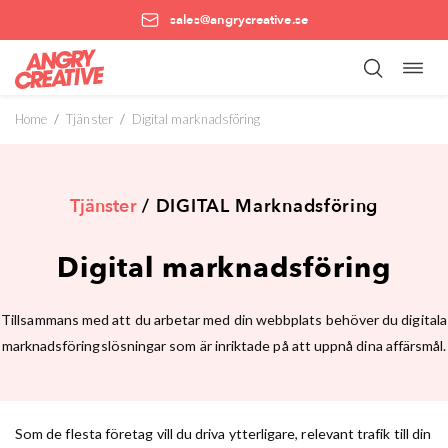
sales@angrycreative.se
Öppn
Hoppa
navig
till
innehåll
Home
/
Tjänster
/
Digital marknadsföring
Tjänster
/ DIGITAL Marknadsföring
Digital marknadsföring
Tillsammans med att du arbetar med din webbplats behöver du digitala
marknadsföringslösningar som är inriktade på att uppnå dina affärsmål.
Som de flesta företag vill du driva ytterligare, relevant trafik till din