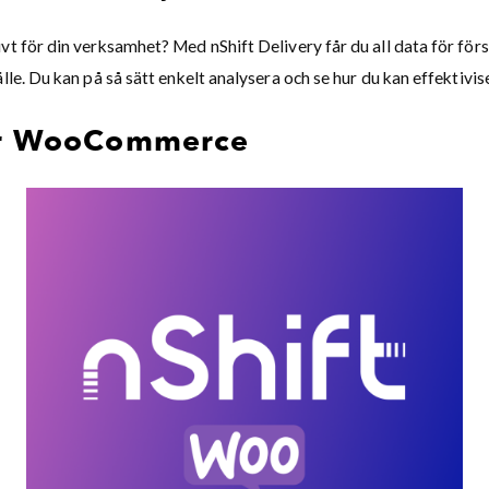
vt för din verksamhet? Med nShift Delivery får du all data för för
älle. Du kan på så sätt enkelt analysera och se hur du kan effektivis
för WooCommerce