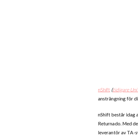
nShift
(
tidigare Uni
ansträngning för di
nShift består idag
Returnado. Med det
leverantör av TA-s