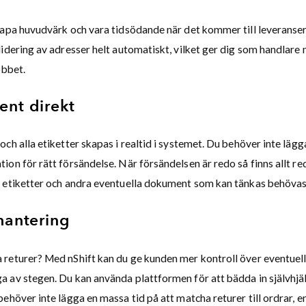
kapa huvudvärk och vara tidsödande när det kommer till leveranser
idering av adresser helt automatiskt, vilket ger dig som handlare me
obbet.
ent direkt
ch alla etiketter skapas i realtid i systemet. Du behöver inte lägg
on för rätt försändelse. När försändelsen är redo så finns allt re
 etiketter och andra eventuella dokument som kan tänkas behövas
hantering
returer? Med nShift kan du ge kunden mer kontroll över eventuell
 av stegen. Du kan använda plattformen för att bädda in självhjäl
ehöver inte lägga en massa tid på att matcha returer till ordrar, e