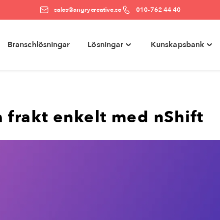
sales@angrycreative.se
010-762 44 40
Branschlösningar
Lösningar
Kunskapsbank
e
Toggle
Togg
ter"
"Lösningar"
"Kun
menu
men
 frakt enkelt med nShift