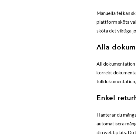
Manuella fel kan s
plattform sköts val
sköta det viktiga j
Alla dokum
All dokumentation o
korrekt dokumentati
tulldokumentation,
Enkel retur
Hanterar du många 
automatisera många
din webbplats. Du b