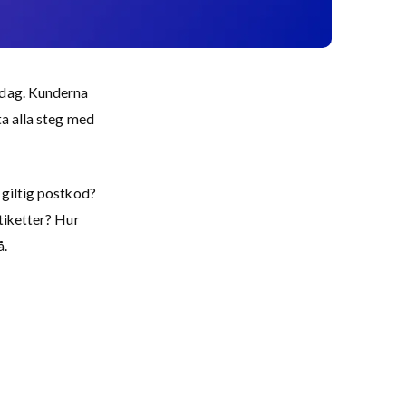
idag. Kunderna
ta alla steg med
 giltig postkod?
tiketter? Hur
å.