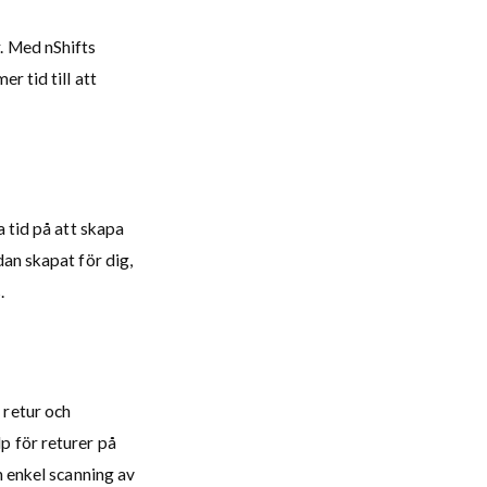
. Med nShifts
r tid till att
a tid på att skapa
dan skapat för dig,
.
 retur och
p för returer på
n enkel scanning av