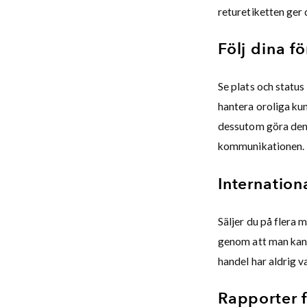
returetiketten ger 
Följ dina f
Se plats och status
hantera oroliga kun
dessutom göra den
kommunikationen.
Internation
Säljer du på flera 
genom att man kan 
handel har aldrig v
Rapporter f