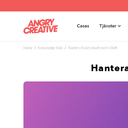
Cases
Tjänster
Toggl
Hoppa
"Tjäns
till
menu
innehåll
Home
/
Knowledge Hub
/
Hantera frakt enkelt med nShift
Hantera