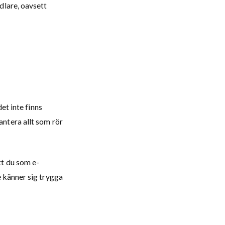
dlare, oavsett
et inte finns
ntera allt som rör
tt du som e-
 känner sig trygga