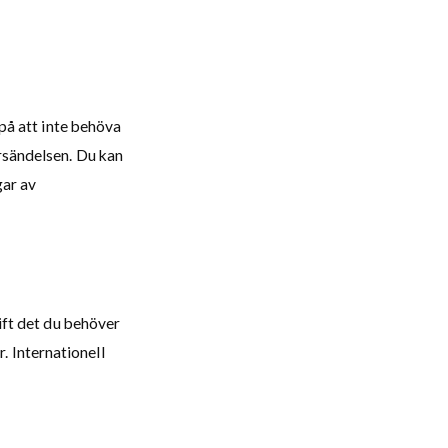
 på att inte behöva
örsändelsen. Du kan
ar av
hift det du behöver
. Internationell