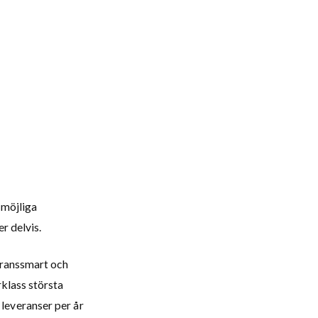
 möjliga
r delvis.
Transsmart och
rklass största
leveranser per år