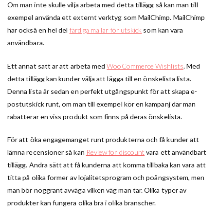
Om man inte skulle vilja arbeta med detta tillägg så kan man till
exempel använda ett externt verktyg som MailChimp. MailChimp
har också en hel del
färdiga mallar för utskick
som kan vara
användbara.
Ett annat sätt är att arbeta med
WooCommerce Wishlists
. Med
detta tillägg kan kunder välja att lägga till en önskelista lista.
Denna lista är sedan en perfekt utgångspunkt för att skapa e-
postutskick runt, om man till exempel kör en kampanj där man
rabatterar en viss produkt som finns på deras önskelista.
För att öka engagemanget runt produkterna och få kunder att
lämna recensioner så kan
Review for discount
vara ett användbart
tillägg. Andra sätt att få kunderna att komma tillbaka kan vara att
titta på olika former av lojalitetsprogram och poängsystem, men
man bör noggrant avväga vilken väg man tar. Olika typer av
produkter kan fungera olika bra i olika branscher.