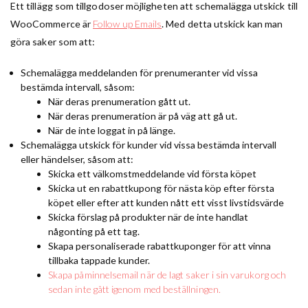
Ett tillägg som tillgodoser möjligheten att schemalägga utskick till
WooCommerce är
Follow up Emails
. Med detta utskick kan man
göra saker som att:
Schemalägga meddelanden för prenumeranter vid vissa
bestämda intervall, såsom:
När deras prenumeration gått ut.
När deras prenumeration är på väg att gå ut.
När de inte loggat in på länge.
Schemalägga utskick för kunder vid vissa bestämda intervall
eller händelser, såsom att:
Skicka ett välkomstmeddelande vid första köpet
Skicka ut en rabattkupong för nästa köp efter första
köpet eller efter att kunden nått ett visst livstidsvärde
Skicka förslag på produkter när de inte handlat
någonting på ett tag.
Skapa personaliserade rabattkuponger för att vinna
tillbaka tappade kunder.
Skapa påminnelsemail när de lagt saker i sin varukorg och
sedan inte gått igenom med beställningen.