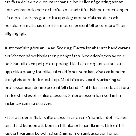
att få ta del av, t.ex. en intressant e-bok eller någonting annat
som verkar lockande och ofta kostnadsfritt. När personen anger
sin e-post adress görs ofta uppslag mot sociala medier och
besökaren matchas därefter mot en potentiell personprofil, om
tillgängligt.
Automatiskt görs en
Lead Scoring
. Detta innebär att besökarens
aktiviteter på webbplatsen poängsätts. Nedladdningen av en e-
bok kan till exempel ge ett poäng. Här har er organisation satt
upp olika poäng för olika interaktioner som kan visa om kunden
troligtvis är redo för ett köp. Med hjälp av
Lead Nurturing
så
processar man denne potentiella kund så att den är redo att föras
in i första steget i säljprocessen. Säljprocessen kan sedan ha
inslag av samma strategi.
Efter att den initiala säljprocessen är över så handlar det istället
om att få kunden att komma tillbaka och handla mer, bli lojal till
just ert varumärke och så småningom en ambassadör för er.