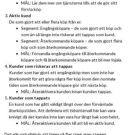
MÅL: Lär dem mer om tjänsterna tills att de gör sitt
första köp.
Aktiv kund
De som gjort ett eller flera köp från er.
Segment: Engångsköpare – de som gjort ett köp och
som än så länge inte riskerar att tappas som kund.
Segment: Återkommande köpare – de som gjort flera
köp och som återkommande köper.
MÅL: Förvandla engångsköpare till återkommande
köpare och få återkommande köpare att bli mer lojala.
Kunder som riskeras att tappas
Kunder som har gjort ett engångsköp men som inte har
återkommit för att göra några fler köp inom den normala
tiden som återkommande köpare gör sitt nästa köp.
MÅL: Återaktivera kunden innan kunden tappas.
Kunder som tappats
En kund som har gått väldigt långt över den förväntade
återköpstiden. Att definiera ett tidsintervall här kan vara
knivigt då det kanske inte kan vara hur långt bak som helst.
MÅL: Återaktivera kunden till att bli en aktiv kund.
Det går naturligtvis att lägga på fler steg, men stegen