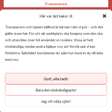
Här var det kakor 🍪
Transparens och öppen källkod är kärnan i det vi gör – och det
gäller även här. För att vår webbplats ska fungera som den ska
och utvecklas över tid använder vi cookies. Vissa är helt
nödvändiga, medan andra hjälper oss att förstå vad vi kan
förbättra. Självfallet bestämmer du själv hur mycket du vill dela
med oss.
Gott, alla tack!
Välj land
Bara det nödvändigaste!
Integritetspolicy
Jag vill välja själv!
©
Upphovsrätt 2026 Angry Creative Alla rättigheter reserverade