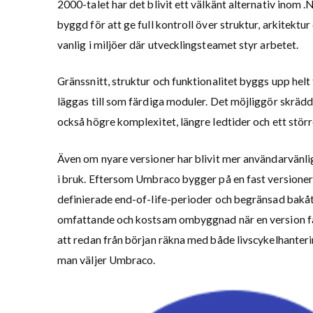
2000-talet har det blivit ett välkänt alternativ inom 
byggd för att ge full kontroll över struktur, arkitektur
vanlig i miljöer där utvecklingsteamet styr arbetet.
Gränssnitt, struktur och funktionalitet byggs upp helt f
läggas till som färdiga moduler. Det möjliggör skräd
också högre komplexitet, längre ledtider och ett stör
Även om nyare versioner har blivit mer användarvänlig
i bruk. Eftersom Umbraco bygger på en fast versione
definierade end-of-life-perioder och begränsad bakåt
omfattande och kostsam ombyggnad när en version fa
att redan från början räkna med både livscykelhanter
man väljer Umbraco.