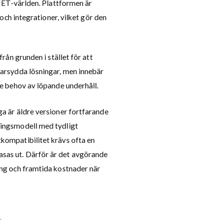
.NET-världen. Plattformen är
 och integrationer, vilket gör den
rån grunden i stället för att
darsydda lösningar, men innebär
re behov av löpande underhåll.
a är äldre versioner fortfarande
ringsmodell med tydligt
kompatibilitet krävs ofta en
sas ut. Därför är det avgörande
ing och framtida kostnader när