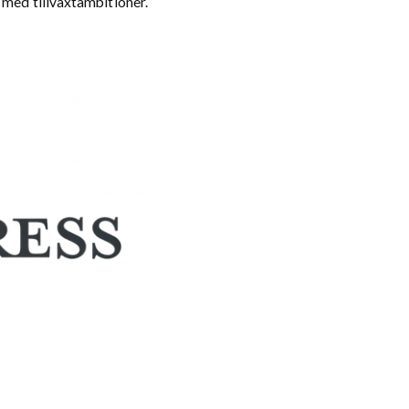
 med tillväxtambitioner.