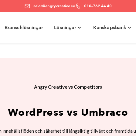
sales@angrycreative.se
010-762 44 40
Branschlösningar
Lösningar
Kunskapsbank
e
Toggle
Togg
ter"
"Lösningar"
"Kun
menu
men
Angry Creative vs Competitors
WordPress vs Umbraco
rån innehållsflöden och säkerhet till långsiktig tillväxt och framt