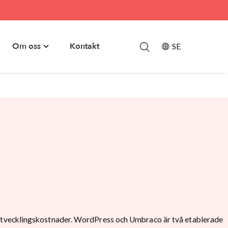
Om oss
Kontakt
SE
le
Toggle
skapsbank"
"Om
u
oss"
menu
ida utvecklingskostnader. WordPress och Umbraco är två etablerade