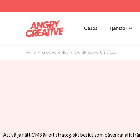
Cases
Tjänster
Toggl
Hoppa
"Tjäns
till
menu
innehåll
Home
/
Knowledge Hub
/
WordPress vs Umbraco
Att välja rätt CMS är ett strategiskt beslut som påverkar allt f