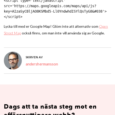
<script type='text/javascript' 
src='https://maps.googleapis.com/maps/api/js?
key=AIzaSyCBljAO8KSMbd5-Ll0YndwhdISYlQsTyG8&#038'>
</script>
Lycka till med er Google Map! Glöm inte att alternativ som
Open
Street Map
också finns, om man inte vill använda sig av Google.
SKRIVEN AV
andershermansson
Dags att ta nästa steg mot en