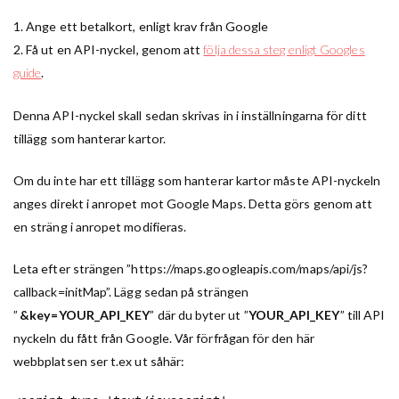
1. Ange ett betalkort, enligt krav från Google
2. Få ut en API-nyckel, genom att
följa dessa steg enligt Googles
guide
.
Denna API-nyckel skall sedan skrivas in i inställningarna för ditt
tillägg som hanterar kartor.
Om du inte har ett tillägg som hanterar kartor måste API-nyckeln
anges direkt i anropet mot Google Maps. Detta görs genom att
en sträng i anropet modifieras.
Leta efter strängen ”https://maps.googleapis.com/maps/api/js?
callback=initMap”. Lägg sedan på strängen
”
&key=YOUR_API_KEY
” där du byter ut ”
YOUR_API_KEY
” till API
nyckeln du fått från Google. Vår förfrågan för den här
webbplatsen ser t.ex ut såhär: