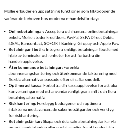
Mollie erbjuder en uppsättning funktioner som tillgodoser de
varierande behoven hos moderna e-handelsföretag:
Onlinebetalningar:
Acceptera och hantera onlinebetalningar
enkelt. Mollie stöder kreditkort, PayPal, SEPA Direct Debit,
iDEAL, Bancontact, SOFORT Banking, Giropay och Apple Pay.
Betalningar i butik:
Integrera smidigt betalningar i butik med
hjälp av terminaler och enheter för att förbättra din
handelsupplevelse.
Återkommande betalningar:
Förenkla
abonnemangshantering och återkommande fakturering med
flexibla alternativ anpassade efter din affärsmodell
.
Optimerad kassa:
Förbättra din kassaupplevelse för att öka
konverteringar med ett användarvänligt gränssnitt och flera
betalningsalternativ.
Riskhantering:
Förebygg bedrägerier och optimera
intäkterna med avancerade säkerhetsåtgärder och verktyg
för riskhantering.
Betalningslänkar:
Skapa och dela säkra betalningslänkar via
e-post, meddelanden eller sociala medier för att underlätta