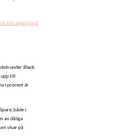
sin försäljning med
ndeln under Black
upp till
a i procent är
öpare, både i
n av dåliga
en visar på