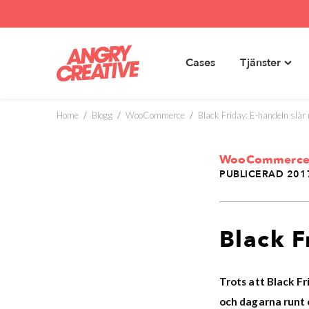
Cases
Tjänster
Toggl
Hoppa
"Tjäns
till
menu
innehåll
Home
/
Blogg
/
WooCommerce
/
Black Friday: E-handeln slår
WooCommerc
PUBLICERAD 201
Black F
Trots att Black Fr
och dagarna runt 