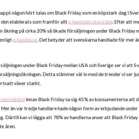
appt någon hört talas om Black Friday som en köpstark dag i Sve
r den etablerats som framför allt
e-handelns stora dag
. Efter att m
n ökning på cirka 20% så ökade försäljningen under Black Friday
enligt
e-handel.se
. Det betyder att svenskarna handlade för mer 
säljningen under Black Friday mellan USA och Sverige ser vi att Sv
försäljningsökningen. Detta stämmer väl in med de trender vi ser ju
rtsatt växer starkt.
ndersökning
innan Black Friday sa sig 45% av konsumenterna att d
. Mer än var tredje handlare hade någon form av erbjudande under
 Därtill kan vi lägga att 78% av handlarna anser att Black Friday 
te åren.