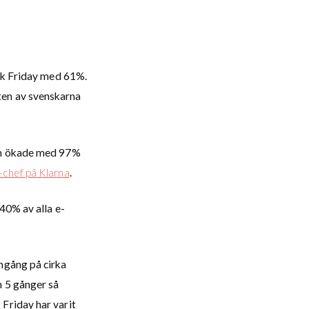
ack Friday med 61%.
ten av svenskarna
men ökade med 97%
-chef på Klarna
.
40% av alla e-
ngång på cirka
n 5 gånger så
Friday har varit