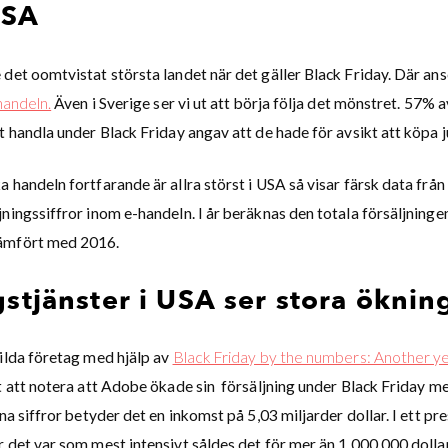
USA
 det oomtvistat största landet när det gäller Black Friday. Där an
handeln.
Även i Sverige ser vi ut att börja följa det mönstret. 57%
t handla under Black Friday angav att de hade för avsikt att köpa j
 handeln fortfarande är allra störst i USA så visar färsk data från 
ningssiffror inom e-handeln. I år beräknas den totala försäljningen
ämfört med 2016.
stjänster i USA ser stora öknin
kilda företag med hjälp av
Black Friday by the numbers: Another 
rt att notera att Adobe ökade sin försäljning under Black Friday 
ena siffror betyder det en inkomst på 5,03 miljarder dollar. I ett 
r det var som mest intensivt såldes det för mer än 1,000,000 dolla