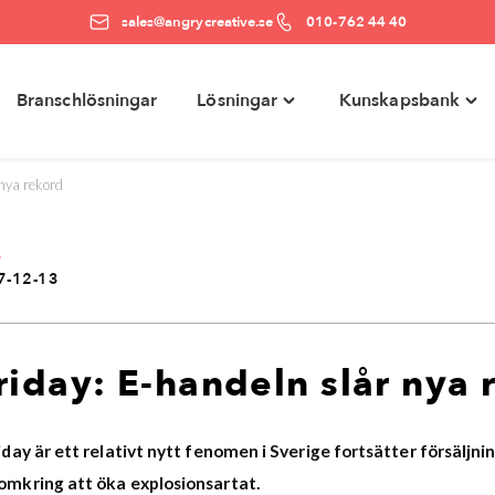
sales@angrycreative.se
010-762 44 40
Branschlösningar
Lösningar
Kunskapsbank
e
Toggle
Togg
ter"
"Lösningar"
"Kun
menu
men
 nya rekord
e
7-12-13
riday: E-handeln slår nya 
iday är ett relativt nytt fenomen i Sverige fortsätter försälj
omkring att öka explosionsartat.