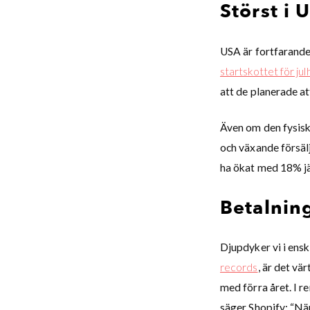
Störst i 
USA är fortfarande
startskottet för jul
att de planerade at
Även om den fysiska
och växande försälj
ha ökat med 18% j
Betalning
Djupdyker vi i ens
records
, är det vä
med förra året. I r
säger Shopify: “Nä