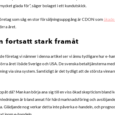
 mycket glada för”, säger bolaget i ett kundutskick.
 företag som såg en stor försäljningsuppgång är CDON som
ökade 
rra året.
 fortsatt stark framåt
de företag vi nämner i denna artikel ser vi ännu tydligare hur e-ha
örra året i både Sverige och USA. De svenska betaltjänsterna med 
ng via sina system. Samtidigt är det tydligt att de största vinnarn
påt då? Man kan börja ana sig till en viss ökad skepticism bland k
nledningen är bland annat för hård marknadsföring och avslöjande
a. Glädjande nog verkar detta inte påverka e-handeln, och prognos
växt inom e-handeln.