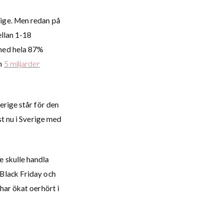
rige. Men redan på
ellan 1-18
 med hela 87%
än
5 miljarder
erige står för den
st nu i Sverige med
e skulle handla
 Black Friday och
har ökat oerhört i