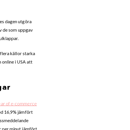
ses dagen utgöra
 av de som uppgav
ulklappar.
flera källor starka
 online i USA att
gar
year of e-commerce
med 16,9% jämfört
pressmeddelande
r per minut jämfört