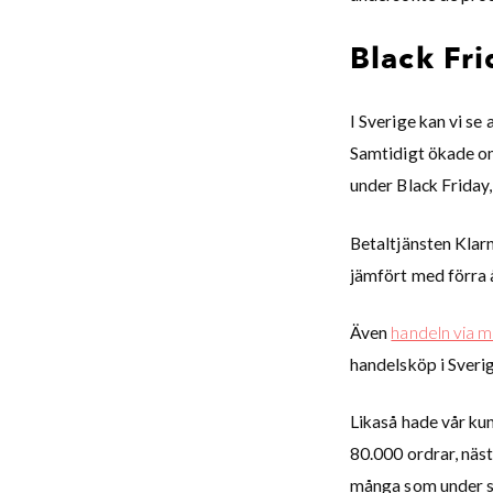
Black Fri
I Sverige kan vi se
Samtidigt ökade om
under Black Friday,
Betaltjänsten Klar
jämfört med förra 
Även
handeln via m
handelsköp i Sveri
Likaså hade vår k
80.000 ordrar, näs
många som under sa