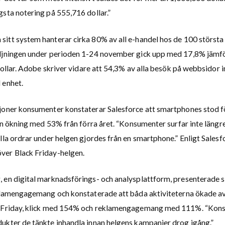
gsta notering på 555,716 dollar.”
itt system hanterar cirka 80% av all e-handel hos de 100 största
ljningen under perioden 1-24 november gick upp med 17,8% jämfö
 dollar. Adobe skriver vidare att 54,3% av alla besök på webbsidor
 enhet.
joner konsumenter konstaterar Salesforce att smartphones stod fö
 en ökning med 53% från förra året. “Konsumenter surfar inte längr
lla ordrar under helgen gjordes från en smartphone.” Enligt Salesf
ver Black Friday-helgen.
 en digital marknadsförings- och analysplattform, presenterade si
eklamengagemang och konstaterade att båda aktiviteterna ökade a
k Friday, klick med 154% och reklamengagemang med 111%. “Kon
ukter de tänkte inhandla innan helgens kampanjer drog igång.”