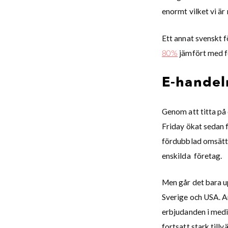
enormt vilket vi är
Ett annat svenskt
80%
jämfört med fö
E-handeln
Genom att titta på 
Friday ökat sedan f
fördubblad omsättni
enskilda företag.
Men går det bara up
Sverige och USA. A
erbjudanden i medi
fortsatt stark till