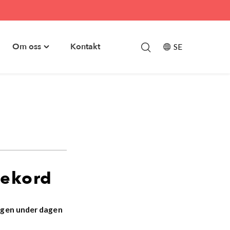
Om oss
Kontakt
SE
le
Toggle
skapsbank"
"Om
u
oss"
menu
rekord
ningen under dagen