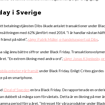
day i Sverige
 att betalningstjänsten Dibs ökade antalet transaktioner under Bl
sättningen med 62% jämfört med 2014. ”I år handlar nästan hälf
 främst på nätet”,
säger Patrik Müller, e-handelsexpert på Dibs
.
na såg ännu bättre siffror under Black Friday. Transaktionsvoly
året. “En extrem ökning med andra ord”,
säger Jonas Köpniwsky, pr
obila enheter går framåt
under Black Friday. Enligt Criteo gjordes 
ge på en smartphone.
und
iDeal of Sweden
en bra Black Friday. De rapporterade en orderi
tan dubbelt så många som förväntats. Detta är en ökning på mer ä
mma period förra året. “Intresset för våra produkter under Black 