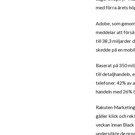
med förra årets hö
Adobe, som genom s
meddelar att försä
till 38,3 miljarder
skedde på en mobil
Baserat på 350 mil
till detaljhandeln,
telefoner. 42% av a
handeln med 26% ö
Rakuten Marketing,
gäller klick och r
veckan innan Blac
undersökte de prod