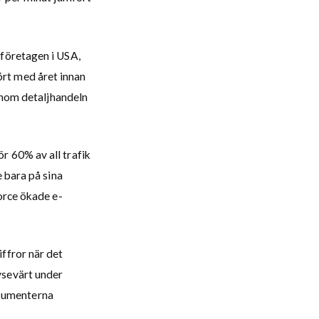
 företagen i USA,
rt med året innan
 inom detaljhandeln
r 60% av all trafik
e bara på sina
orce ökade e-
ffror när det
vsevärt under
sumenterna