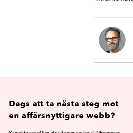
Dags att ta nästa steg mot
en affärsnyttigare webb?
Kontakta oss så kan vi prata mer om hur vi tillsammans