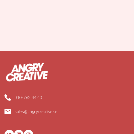
010-762 44 40
sales@angrycreative.se