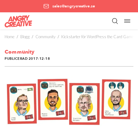
sales@angrycreative.se
Öppn
Hoppa
navig
till
innehåll
Home
/
Blogg
/
Community
/
Kickstarter för WordPress the Card Game är
Community
PUBLICERAD 2017-12-18