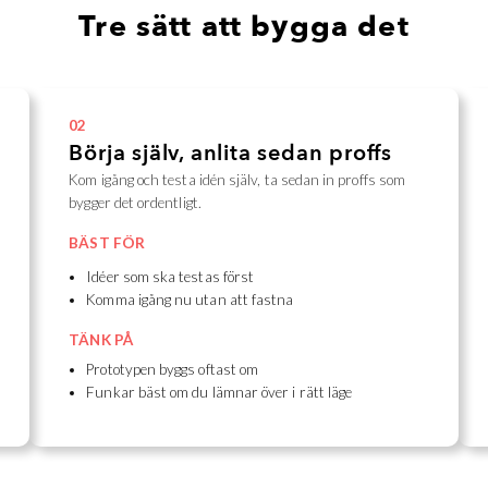
Tre sätt att bygga det
02
Börja själv, anlita sedan proffs
Kom igång och testa idén själv, ta sedan in proffs som
bygger det ordentligt.
BÄST FÖR
Idéer som ska testas först
Komma igång nu utan att fastna
TÄNK PÅ
Prototypen byggs oftast om
Funkar bäst om du lämnar över i rätt läge