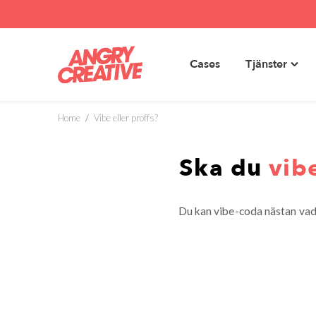
Cases
Tjänster
Toggl
Hoppa
"Tjäns
till
menu
innehåll
Home
/
Vibe eller proffs?
Ska du
vib
Du kan vibe-coda nästan vad 