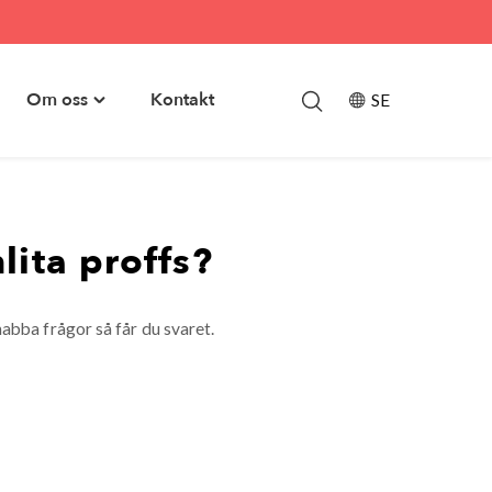
Om oss
Kontakt
SE
le
Toggle
skapsbank"
"Om
u
oss"
menu
lita proffs?
abba frågor så får du svaret.