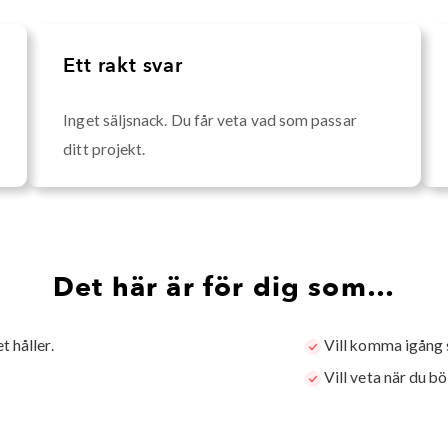
Ett rakt svar
Inget säljsnack. Du får veta vad som passar
ditt projekt.
Det här är för dig som…
 håller.
Vill komma igång s
Vill veta när du b