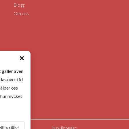
Blogg
Om oss
 gäller även
las över tid
jälper oss
v hur mycket
välja själv!
Integritetspolicy