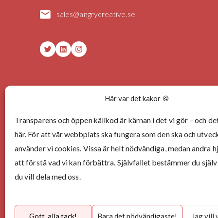
sales@angrycreative.se
Twitter
LinkedIn
Instagram
Här var det kakor 🍪
Transparens och öppen källkod är kärnan i det vi gör – och det
här. För att vår webbplats ska fungera som den ska och utveck
använder vi cookies. Vissa är helt nödvändiga, medan andra h
att förstå vad vi kan förbättra. Självfallet bestämmer du själ
du vill dela med oss.
Gott, alla tack!
Bara det nödvändigaste!
Jag vill 