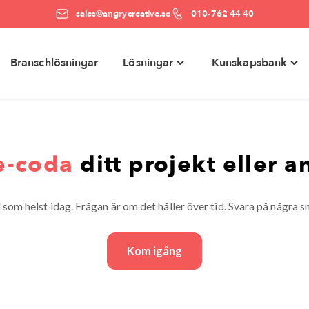
sales@angrycreative.se
010-762 44 40
Branschlösningar
Lösningar
Kunskapsbank
e
Toggle
Togg
ter"
"Lösningar"
"Kun
menu
men
e-coda
ditt projekt eller an
som helst idag. Frågan är om det håller över tid. Svara på några sn
Kom igång