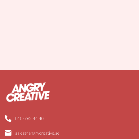
010-762 44 40
sales@angrycreative.se