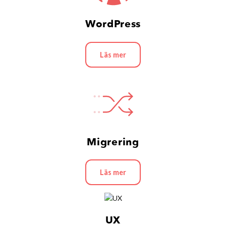
WordPress
Läs mer
Migrering
Läs mer
UX