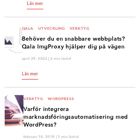
Läs mer
QALA
UTVECKLING
VERKTYG
Behöver du en snabbare webbplats?
Qala ImgProxy hjälper dig på vägen
april 29, 2022 | 2 min lästid
Läs mer
VERKTYG
WORDPRESS
Varför integrera
marknadsföringsautomatisering med
WordPress?
februari 14, 2018 | 3 min lästid