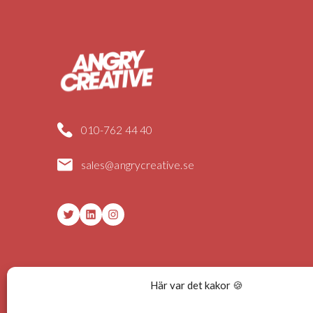
010-762 44 40
sales@angrycreative.se
Twitter
LinkedIn
Instagram
Här var det kakor 🍪