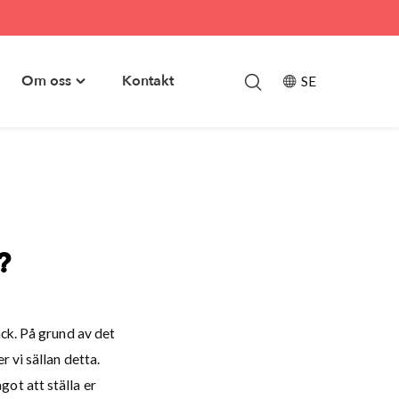
Om oss
Kontakt
SE
le
Toggle
skapsbank"
"Om
u
oss"
menu
?
ack. På grund av det
 vi sällan detta.
ot att ställa er