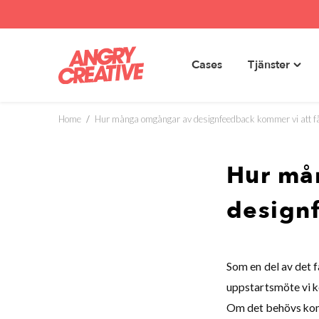
Cases
Tjänster
Toggl
Hoppa
"Tjäns
till
menu
innehåll
Home
/
Hur många omgångar av designfeedback kommer vi att f
Hur må
designf
Som en del av det f
uppstartsmöte vi ko
Om det behövs komm