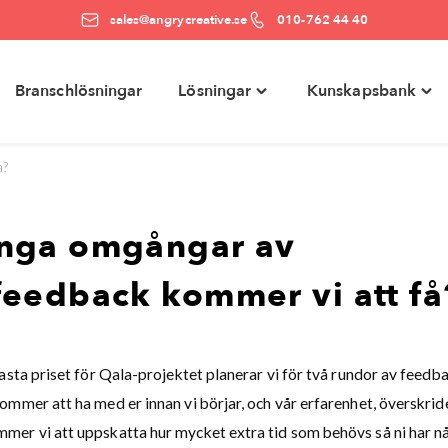
sales@angrycreative.se
010-762 44 40
Branschlösningar
Lösningar
Kunskapsbank
e
Toggle
Togg
ter"
"Lösningar"
"Kun
menu
men
å?
nga omgångar av
eedback kommer vi att få
asta priset för Qala-projektet planerar vi för två rundor av feedb
mmer att ha med er innan vi börjar, och vår erfarenhet, överskrider
er vi att uppskatta hur mycket extra tid som behövs så ni har någ