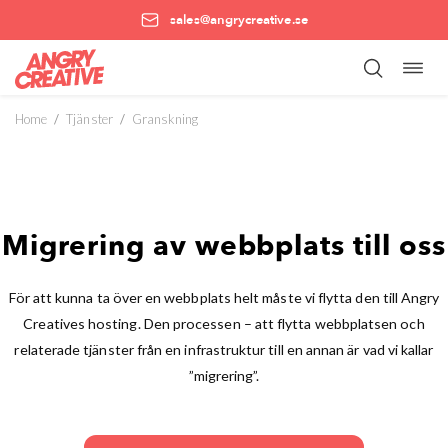
sales@angrycreative.se
Öppn
Hoppa
navig
till
innehåll
Home
/
Tjänster
/
Granskning
Migrering av webbplats till oss
För att kunna ta över en webbplats helt måste vi flytta den till Angry
Creatives hosting. Den processen – att flytta webbplatsen och
relaterade tjänster från en infrastruktur till en annan är vad vi kallar
”migrering”.