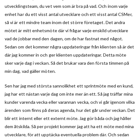
utvecklingsteam, du vet vem som är bra på vad. Och inom varje
enhet har du ett visst antal utvecklare och ett visst antal CSMer,
så vi är ett mindre team inom det större företaget. Det andra
mötet är mitt enhetsmöte där vi frågar varje enskild utvecklare
vad de jobbar med den dagen, om de har fastnat med något.
Sedan om det kommer några uppdateringar från klienten så är det
där jag kommer in och ger klienten uppdateringar. Detta möte
sker varje dag i veckan. Så det brukar vara den första timmen på
min dag, vad gäller möten.
Sen har jag med största sannolikhet ett sprintmöte med en kund,
jag har ett nästan varje dag om inte mer än ett. Så jag träffar mina
kunder varenda vecka eller varannan vecka, och vi går igenom vilka
ärenden som finns på deras agenda, hur det går under veckan. Det
blir ett internt eller ett externt möte. Jag gör båda och jag håller
dem åtskilda. Så per projekt kommer jag att ha ett möte med mina
utvecklare, för att upptäcka eventuella problem där. Och sedan