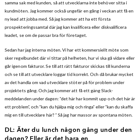
samma sak med kunden, så att utvecklarna inte behöver sitta i
kundmöten. Jag kommer också ungefär en gång i veckan att få en
ny lead att jobba med. Så jag kommer att ha ett första
prospekteringssamtal där jag kan kvalificera eller diskvalificera
leadet, se om de passar bra för företaget.
Sedan har jag interna möten. Vi har ett kommersiellt möte som
sker regelbundet där vi tittar på helheten, hur vi ska gå vidare eller
går igenom fakturor. Se till att rätt fakturor skickas till kunderna
och se till att utvecklare loggar tid korrekt. Och då brukar mycket
av det handla om vad utvecklare stöter på för problem under
projektets gång. Och jag kommer att få ett gäng Slack-
meddelanden under dagen: ”det här har kommit upp och det här är
ett problem”, och ”kan du hjälpa mig och ringa” eller ”kan du skaffa
mig en till utvecklare här? ” Så jag har massor av spontana möten.
DL: Äter du lunch någon gång under den
dagen? Eller är det bara en