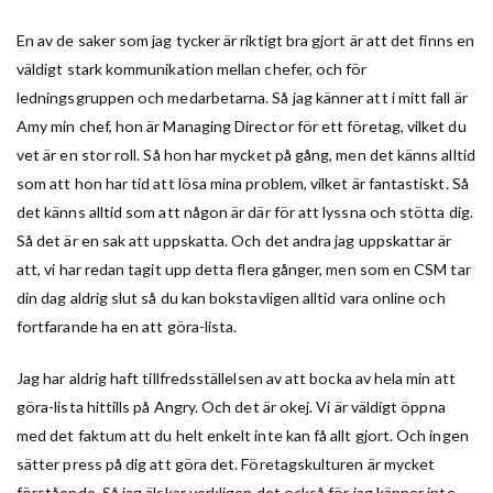
En av de saker som jag tycker är riktigt bra gjort är att det finns en
väldigt stark kommunikation mellan chefer, och för
ledningsgruppen och medarbetarna. Så jag känner att i mitt fall är
Amy min chef, hon är Managing Director för ett företag, vilket du
vet är en stor roll. Så hon har mycket på gång, men det känns alltid
som att hon har tid att lösa mina problem, vilket är fantastiskt. Så
det känns alltid som att någon är där för att lyssna och stötta dig.
Så det är en sak att uppskatta. Och det andra jag uppskattar är
att, vi har redan tagit upp detta flera gånger, men som en CSM tar
din dag aldrig slut så du kan bokstavligen alltid vara online och
fortfarande ha en att göra-lista.
Jag har aldrig haft tillfredsställelsen av att bocka av hela min att
göra-lista hittills på Angry. Och det är okej. Vi är väldigt öppna
med det faktum att du helt enkelt inte kan få allt gjort. Och ingen
sätter press på dig att göra det. Företagskulturen är mycket
förstående. Så jag älskar verkligen det också för jag känner inte