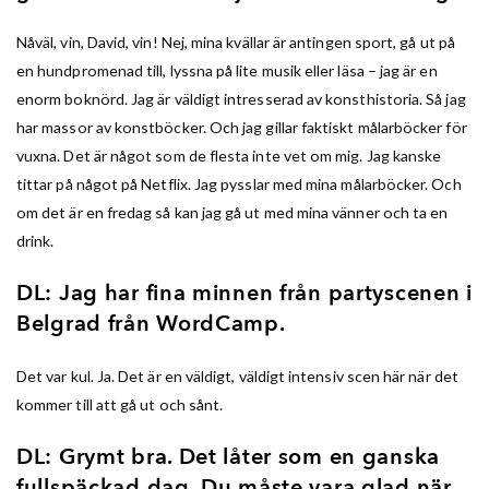
Nåväl, vin, David, vin! Nej, mina kvällar är antingen sport, gå ut på
en hundpromenad till, lyssna på lite musik eller läsa – jag är en
enorm boknörd. Jag är väldigt intresserad av konsthistoria. Så jag
har massor av konstböcker. Och jag gillar faktiskt målarböcker för
vuxna. Det är något som de flesta inte vet om mig. Jag kanske
tittar på något på Netflix. Jag pysslar med mina målarböcker. Och
om det är en fredag så kan jag gå ut med mina vänner och ta en
drink.
DL: Jag har fina minnen från partyscenen i
Belgrad från WordCamp.
Det var kul. Ja. Det är en väldigt, väldigt intensiv scen här när det
kommer till att gå ut och sånt.
DL: Grymt bra. Det låter som en ganska
fullspäckad dag. Du måste vara glad när