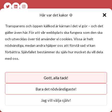
Twitter
LinkedIn
Instagram
Här var det kakor 🍪
Transparens och öppen källkod är kärnan i det vi gör – och det
LÄNKAR
gäller även här. För att vår webbplats ska fungera som den ska
Tjänster
och utvecklas över tid använder vi cookies. Vissa är helt
nödvändiga, medan andra hjälper oss att förstå vad vi kan
Våra lösningar
förbättra. Självfallet bestämmer du själv hur mycket du vill dela
Kunskapsbank
med oss.
Kunskapsbank
Blogg
Om oss
Gott, alla tack!
Bara det nödvändigaste!
Nyhetsbrev
Jag vill välja själv!