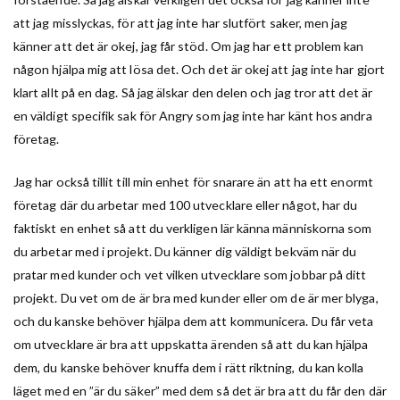
att jag misslyckas, för att jag inte har slutfört saker, men jag
känner att det är okej, jag får stöd. Om jag har ett problem kan
någon hjälpa mig att lösa det. Och det är okej att jag inte har gjort
klart allt på en dag. Så jag älskar den delen och jag tror att det är
en väldigt specifik sak för Angry som jag inte har känt hos andra
företag.
Jag har också tillit till min enhet för snarare än att ha ett enormt
företag där du arbetar med 100 utvecklare eller något, har du
faktiskt en enhet så att du verkligen lär känna människorna som
du arbetar med i projekt. Du känner dig väldigt bekväm när du
pratar med kunder och vet vilken utvecklare som jobbar på ditt
projekt. Du vet om de är bra med kunder eller om de är mer blyga,
och du kanske behöver hjälpa dem att kommunicera. Du får veta
om utvecklare är bra att uppskatta ärenden så att du kan hjälpa
dem, du kanske behöver knuffa dem i rätt riktning, du kan kolla
läget med en ”är du säker” med dem så det är bra att du får den där