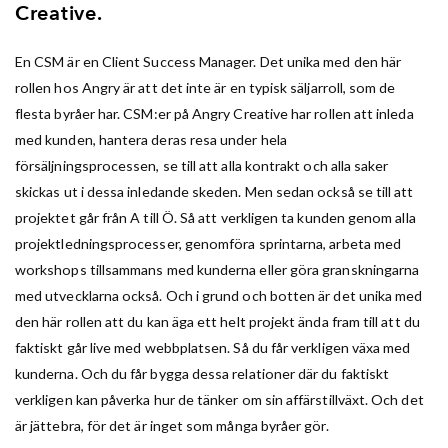
Creative.
En CSM är en Client Success Manager. Det unika med den här
rollen hos Angry är att det inte är en typisk säljarroll, som de
flesta byråer har. CSM:er på Angry Creative har rollen att inleda
med kunden, hantera deras resa under hela
försäljningsprocessen, se till att alla kontrakt och alla saker
skickas ut i dessa inledande skeden. Men sedan också se till att
projektet går från A till Ö. Så att verkligen ta kunden genom alla
projektledningsprocesser, genomföra sprintarna, arbeta med
workshops tillsammans med kunderna eller göra granskningarna
med utvecklarna också. Och i grund och botten är det unika med
den här rollen att du kan äga ett helt projekt ända fram till att du
faktiskt går live med webbplatsen. Så du får verkligen växa med
kunderna. Och du får bygga dessa relationer där du faktiskt
verkligen kan påverka hur de tänker om sin affärstillväxt. Och det
är jättebra, för det är inget som många byråer gör.