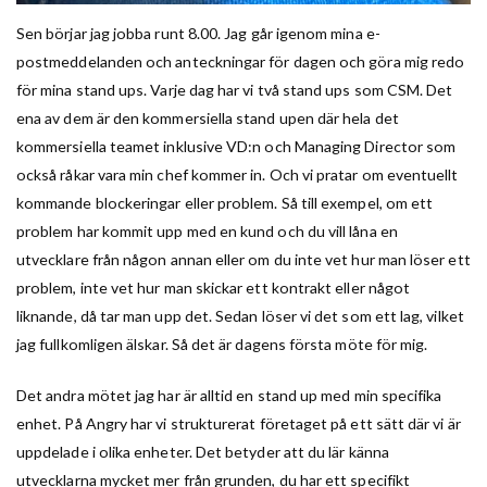
Sen börjar jag jobba runt 8.00. Jag går igenom mina e-
postmeddelanden och anteckningar för dagen och göra mig redo
för mina stand ups. Varje dag har vi två stand ups som CSM. Det
ena av dem är den kommersiella stand upen där hela det
kommersiella teamet inklusive VD:n och Managing Director som
också råkar vara min chef kommer in. Och vi pratar om eventuellt
kommande blockeringar eller problem. Så till exempel, om ett
problem har kommit upp med en kund och du vill låna en
utvecklare från någon annan eller om du inte vet hur man löser ett
problem, inte vet hur man skickar ett kontrakt eller något
liknande, då tar man upp det. Sedan löser vi det som ett lag, vilket
jag fullkomligen älskar. Så det är dagens första möte för mig.
Det andra mötet jag har är alltid en stand up med min specifika
enhet. På Angry har vi strukturerat företaget på ett sätt där vi är
uppdelade i olika enheter. Det betyder att du lär känna
utvecklarna mycket mer från grunden, du har ett specifikt