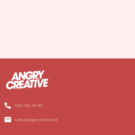
010-762 44 40
sales@angrycreative.se